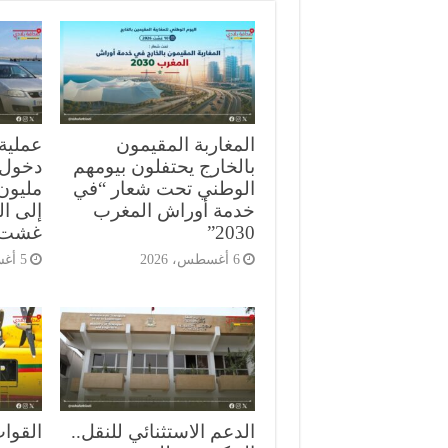
المغاربة المقيمون
بالخارج يحتفلون بيومهم
الوطني تحت شعار “في
مليون 
خدمة أوراش المغرب
إلى ا
2030”
غشت
6 أغسطس، 2026
5 أغسطس، 2026
الدعم الاستثنائي للنقل..
القوا