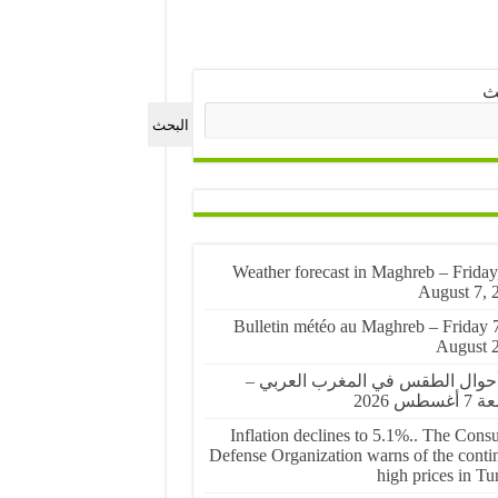
ث
البحث
🌤️ Weather forecast in Maghreb – Friday
August 7, 
🌤️ Bulletin météo au Maghreb – Friday 
August 
أحوال الطقس في المغرب العربي –
غسطس 2026
Inflation declines to 5.1%.. The Cons
Defense Organization warns of the conti
high prices in Tu