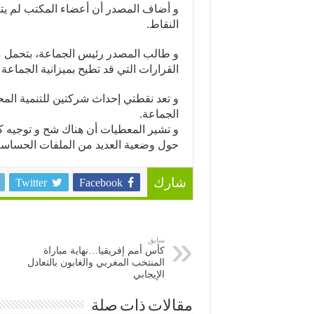
و أضاف المصدر أن أعضاء المكتب لم يت
النقاط.
و طالب المصدر رئيس الجماعة، بتحمل مس
القرارات التي قد تطيح بميزانية الجماعة 
و تعد نقطتي إحداث شركتين للتنمية المح
الجماعة.
و تشير المعطيات أن هناك شح و توجيه ك
حول وضعية العديد من الملفات الحساسة
Twitter
Facebook
شارك
سابق
كأس أمم إفريقيا…نهاية مباراة
المنتخب المغربي والغابون بالتعادل
الإيجابي
مقالات ذات صلة