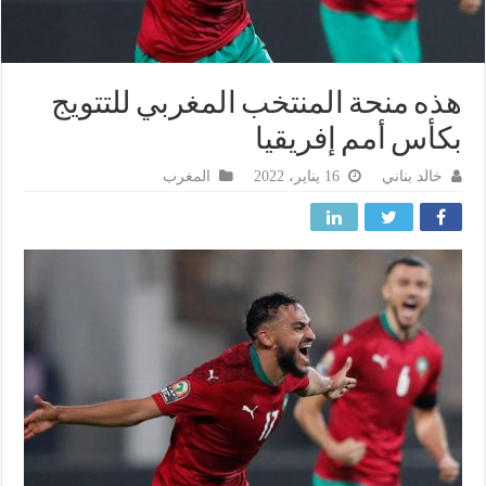
ه منحة المنتخب المغربي للتتويج
أس أمم إفريقيا
خالد بناني
16 يناير، 2022
المغرب