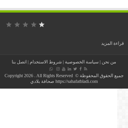
التصنيف: 1 من أصل 5.
:
ة المزيد
هذه
منحة
المنتخب
من نحن
|
سياسة الخصوصية
|
شروط الاستخدام
|
اتصل بنا
المغربي
للتتويج
بكأس
جميع الحقوق المحفوظة © Copyright 2026 . All Rights Reserved
أمم
https://sahafatbladi.com صحافة بلادي
إفريقيا