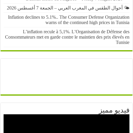
حوال الطقس في المغرب العربي – الجمعة 7 أغسطس 2026
Inflation declines to 5.1%.. The Consumer Defense Organiza
warns of the continued high prices in Tu
L’inflation recule à 5,1%. L’Organisation de Défens
Consommateurs met en garde contre le maintien des prix élevé
Tun
يو مميز