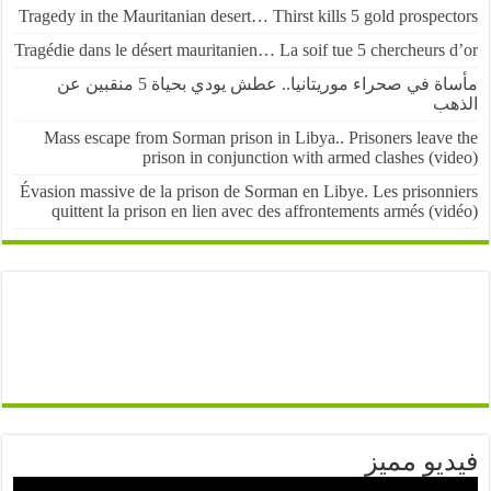
Tragedy in the Mauritanian desert… Thirst kills 5 gold prospe
Tragédie dans le désert mauritanien… La soif tue 5 chercheurs
مأساة في صحراء موريتانيا.. عطش يودي بحياة 5 منقبين عن
ب
Mass escape from Sorman prison in Libya.. Prisoners leave
prison in conjunction with armed clashes (v
Évasion massive de la prison de Sorman en Libye. Les prisonn
quittent la prison en lien avec des affrontements armés (v
يو مميز