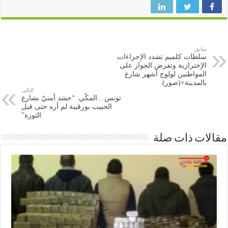
سابق
سلطات كلميم تشدد الإجراءات
الإحترازية وتفرض الجواز على
المواطنين لولوج أشهر شارع
بالمدينة+(صور)
التالى
تونس…المكّي: “حشد أمنيّ بشارع
الحبيب بورقيبة لم أره حتى قبل
الثورة”
ات ذات صلة