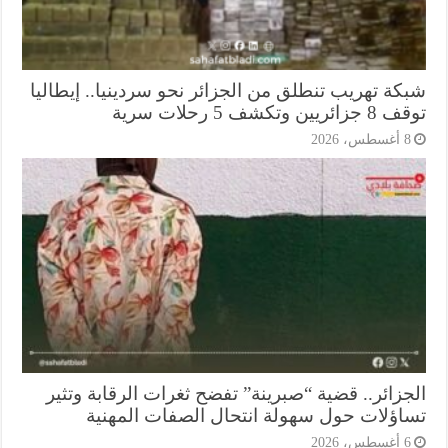
كة تهريب تنطلق من الجزائر نحو سردينيا.. إيطاليا
ريين وتكشف 5 رحلات سرية
أغسطس، 2026
جزائر.. قضية “صبرينة” تفضح ثغرات الرقابة وتثير
اؤلات حول سهولة انتحال الصفات المهنية
أغسطس، 2026