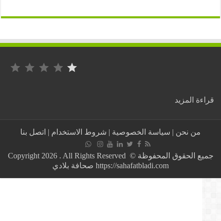
التصنيف: 1 من أصل 5.
:
ة المزيد
عـــــــــــــاجل:
مليون
دولار
من نحن
|
سياسة الخصوصية
|
شروط الاستخدام
|
اتصل بنا
هبة
من
“يونيسف”
جميع الحقوق المحفوظة © Copyright 2026 . All Rights Reserved
للجزائر
https://sahafatbladi.com صحافة بلادي
الجديدة