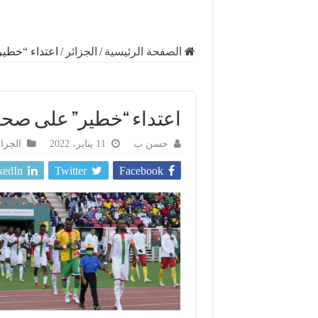
الصفحة الرئيسية
/
الجزائر
/
اعتداء “خطير
اعتداء “خطير” على صحف
حسن ب
11 يناير، 2022
الجزائ
kedIn
Twitter
Facebook