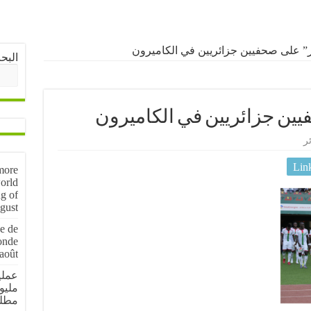
” على صحفيين جزائريين في الكاميرون
البح
يين جزائريين في الكاميرون
ر
Lin
more
orld
g of
gust
e de
onde
août
مليو
مطل