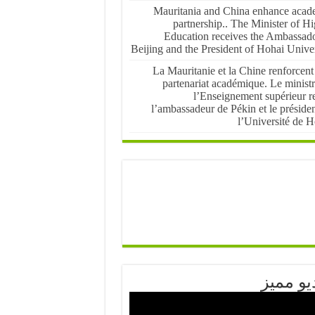
Mauritania and China enhance acad
partnership.. The Minister of H
Education receives the Ambassado
Beijing and the President of Hohai Univer
La Mauritanie et la Chine renforcent
partenariat académique. Le ministr
l’Enseignement supérieur re
l’ambassadeur de Pékin et le préside
l’Université de H
يو مميز