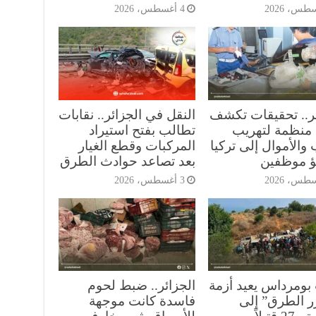
4 أغسطس، 2026
ئر.. تحقيقات تكشف
النقل في الجزائر.. نقابات
منظمة لتهريب
تطالب بفتح استيراد
والأموال إلى تركيا
المركبات وقطع الغيار
ؤ موظفين
بعد تصاعد حوادث الطرق
3 أغسطس، 2026
بومرداس يعيد أزمة
الجزائر.. ضبط لحوم
ر الطرق” إلى
فاسدة كانت موجهة