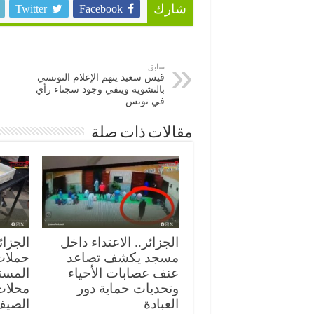
Twitter
Facebook
شارك
سابق
قيس سعيد يتهم الإعلام التونسي
بالتشويه وينفي وجود سجناء رأي
في تونس
مقالات ذات صلة
الجزائر.. الاعتداء داخل
الجزائ
مسجد يكشف تصاعد
حملات 
عنف عصابات الأحياء
المست
وتحديات حماية دور
محلات
العبادة
الصي