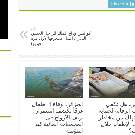
LinkedIn
التالى
كواليس وداع الملك الراحل الحسن
الثاني.. أشياء ستعرفها لأول مرة
(فيديو)
ر.. هل تكفي
الجزائر.. وفاة 4 أطفال
الرقابة لحماية
غرقًا تكشف استمرار
هلك من مخاطر
نزيف الأرواح في
 الإطعام خلال
المجمعات المائية غير
ف؟
المؤمنة