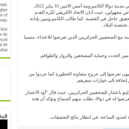
emic
تعرض ثلاثة صحافيين جزائريين لإعتداء في مدينة دوالا الكاميرونية أمس الاثنين 10 يناير 2022،
igher
 مجهولين، حيث أدان الاتحاد الأفريقي لكرة القدم
r of
تحقيق عاجل في القضية، كما طالب الكاميرونيين بإدانة
sity
حتضنه البلاد.
 leur
e de
ع الصحفيين الجزائريين الذين تعرضوا للاعتداء، متمنيا
çoit
nt de
ohai
أمين الحدث وحماية المشجعين والزوار والطواقم
ن تعرضوا إلى جروح متفاوتة الخطورة كما جردوا من
م إضافة إلى جوازات سفرهم.
تو باعتذار للصحفيين الجزائريين، حيث قال “أود الاعتذار
تعرضوا له في دوالا، نطلب منهم السماح ونؤكد أن هذه
فيد
لحدود الساعة، في انتظار نتائج التحقيقات.