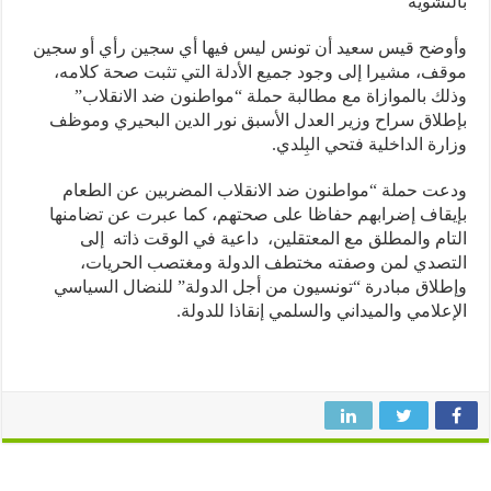
تشويه
ضح قيس سعيد أن تونس ليس فيها أي سجين رأي أو سجين
ف، مشيرا إلى وجود جميع الأدلة التي تثبت صحة كلامه،
ك بالموازاة مع مطالبة حملة “مواطنون ضد الانقلاب”
لاق سراح وزير العدل الأسبق نور الدين البحيري وموظف
رة الداخلية فتحي البِلدي.
ت حملة “مواطنون ضد الانقلاب المضربين عن الطعام
قاف إضرابهم حفاظا على صحتهم، كما عبرت عن تضامنها
ام والمطلق مع المعتقلين، داعية في الوقت ذاته إلى
صدي لمن وصفته مختطف الدولة ومغتصب الحريات،
لاق مبادرة “تونسيون من أجل الدولة” للنضال السياسي
علامي والميداني والسلمي إنقاذا للدولة.