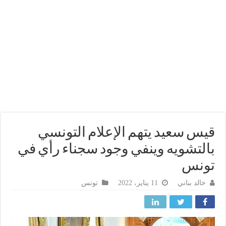
س سعيد يتهم الإعلام التونسي
لتشويه وينفي وجود سجناء رأي في
ونس
خالد بناني
11 يناير، 2022
تونس