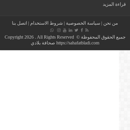
:
ة المزيد
قيس
سعيد
يتهم
من نحن
|
سياسة الخصوصية
|
شروط الاستخدام
|
اتصل بنا
الإعلام
التونسي
بالتشويه
جميع الحقوق المحفوظة © Copyright 2026 . All Rights Reserved
وينفي
https://sahafatbladi.com صحافة بلادي
وجود
سجناء
رأي
في
تونس