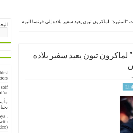
 “المثيرة” لماكرون تبون يعيد سفير بلاده إلى فرنسا اليوم
البح
 لماكرون تبون يعيد سفير بلاده
س
irst
ctors
Lin
soif
 d’or
مأسا
بحياة 5 منقبين عن
ya..
 with
deo)