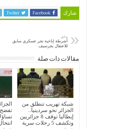
Twitter
Facebook
شارك
سابق
أشرطة إباحية تجر عسكري سابق
للاعتقال بجرسيف
مقالات ذات صلة
شبكة تهريب تنطلق من
الجزائ
الجزائر نحو سردينيا..
تفضح ث
إيطاليا توقف 8 جزائريين
تساؤل
وتكشف 5 رحلات سرية
انتحال