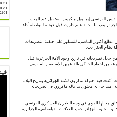
n en
on en
idéo)
لرئيس الفرنسي إيمانويل ماكرون، استقبل عبد المجيد
ربعاء 05 يناير 2022، سفير الجزائر بفرنسا محمد عنتر داوود، قبل عودته لمواصلة أداء
 مطلع أكتوبر الماضي، للتشاور على خلفية التصريحات
ة نظام الجنرالات.
خلال تصريحاته في تاريخ وجود الأمة الجزائرية قبل
وعة من أحفاد الحركى -الداعمين للاستعمار الفرنسي
فيد
 أكدت فيه احترام ماكرون للأمة الجزائرية وتاريخ البلاد،
” مما جاء به محتوى ما قاله ماكرون في تصريحاته
غلق مجالها الجوي في وجه الطيران العسكري الفرنسي
مية محلية بالجزائر تجميد العلاقات الدبلوماسية الجزائرية