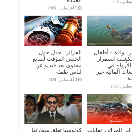
العبادة
5 أغسطس، 2026
الجزائر.. وفاة 4 أطفال
الجزائر.. جدل حول
 تكشف استمرار
الحبس المؤقت لصانع
الأرواح في
محتوى بعد فيديو عن
ات المائية غير
لباس طفلة
ة
4 أغسطس، 2026
في الجزائر.. نقابات
كولومبيا تغلق سفارتها