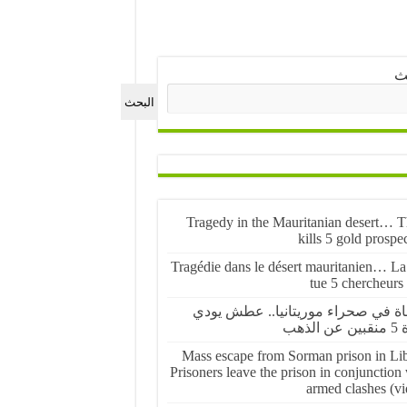
ث
البحث
Tragedy in the Mauritanian desert… Th
kills 5 gold prospe
Tragédie dans le désert mauritanien… La 
tue 5 chercheurs
ة في صحراء موريتانيا.. عطش يودي
 الذهب
Mass escape from Sorman prison in Lib
Prisoners leave the prison in conjunction
armed clashes (vi