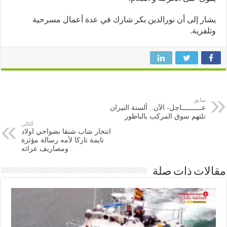
ر إلى أن نورالدين بكر شارك في عدة أعمال مسرحية
فزية.
سابق
عــــــــــاجل- الآن.. ألسنة النيران
تلتهم سوق المركب بالناظور
التالى
انتحار شاب شنقا بضواحي اولاد
تايمة تاركا لأمه رسالة مؤثرة
ومصاريف عزائه
ات ذات صلة