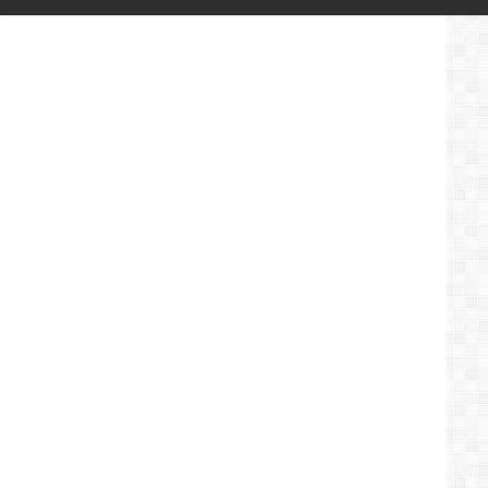
المغربي
نور
الدين
بكر