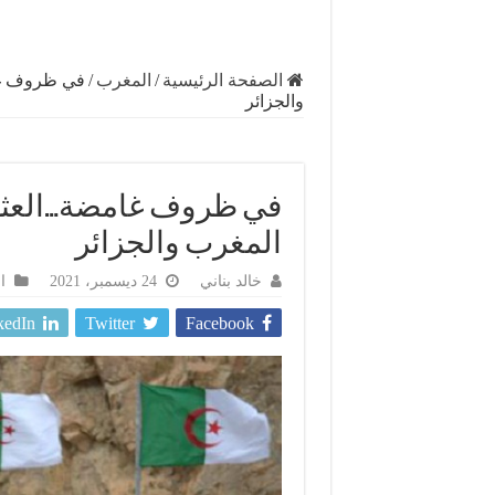
الصفحة الرئيسية
/
المغرب
/
في ظروف غا
والجزائر
في ظروف غامضة…العثور
المغرب والجزائر
خالد بناني
24 ديسمبر، 2021
ا
kedIn
Twitter
Facebook