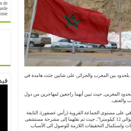
on de
arde
nisie
 23 دجنبر الجاري, بلحدود بين المغرب والجزائر, على شابين جثث هامدة في
فيد
حدود المغربي, حيث تبين أنهما راجعين لمهاجرين من دول
ب والعنف.
قي على مستوى الجماعة القروية (رأس عصفور)، التابعة
لإقليم جرادة والبعيدة عن مدينة وجدة بحوالي 12 كيلومترا”, حيث تم نقلهما إلى مشرحة مستشفى
ات واستكمال التحقيقات اللازمة للوصول الى الأسباب