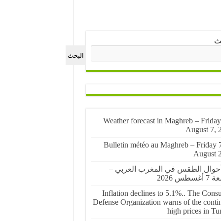
ث
البحث
🌤️ Weather forecast in Maghreb – Friday
August 7, 
🌤️ Bulletin météo au Maghreb – Friday 
August 
أحوال الطقس في المغرب العربي –
غسطس 2026
Inflation declines to 5.1%.. The Cons
Defense Organization warns of the conti
high prices in Tu