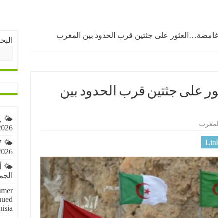
مضة…العثور على جثتين قرب الحدود بين المغرب
البح
 على جثتين قرب الحدود بين
,
لمغرب
2026
Lin
7
2026
🌤️ 
الجمعة 7 أ
umer
nued
nisia