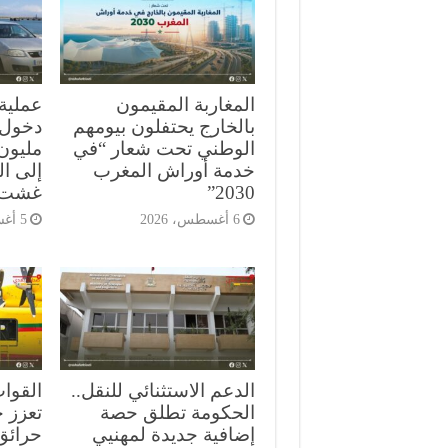
المغاربة المقيمون
بالخارج يحتفلون بيومهم
الوطني تحت شعار “في
مليون 
خدمة أوراش المغرب
إلى ا
2030”
غشت
6 أغسطس، 2026
5 أغسطس، 2026
الدعم الاستثنائي للنقل..
القوا
الحكومة تطلق حصة
تعزز ج
إضافية جديدة لمهنيي
حرائق