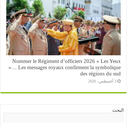
Nommer le Régiment d’officiers 2026 « Les Ye
»… Les messages royaux confirment la symboliq
des régions du s
أغسطس، 2026
ث
البحث