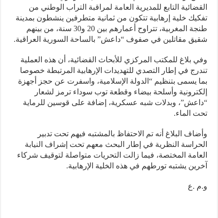
ضائية التابع للمديرية العامة لمراقبة التراب الوطني من
يك خلية إرهابية تتكون من ثمانية متطرفين ينشطون بمدينة
طنجة المغربية، تتراوح أعمارهم بين 20 و30 سنة، من بينهم
ق مقاتلين في صفوف “داعش” بالساحة السورية العراقية.
 بلاغ للمكتب المركزي للأبحاث القضائية، أن هذه العملية
رج في إطار التصدي للتهديدات الإرهابية المرتبطة خصوصا
 يسمى بتنظيم “الدولة الإسلامية، واسفرت عن حجز أجهزة
ترونية وأسلحة بيضاء وقطعة توب سوداء ترمز لشعار
عش”، وبدلات شبه عسكرية، إضافة على قوسين للرماية
 الماء.
اف البلاغ أنه تم الاحتفاظ بالمشتبه فيهم تحت تدبير
راسة النظرية في إطار البحث معهم تحت إشراف النيابة
امة المختصة، فيما زالت التحريات متواصلة لتوقيف شركاء
ين يشتبه تورطهم في هذه الخلية الإرهابية.
 .ع