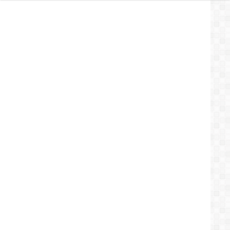
متطرفين
ينشطون
بمدينة
بطنجة