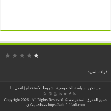
التصنيف: 1 من أصل 5.
:
ة المزيد
المغرب
/
تفكيك
من نحن
|
سياسة الخصوصية
|
شروط الاستخدام
|
اتصل بنا
خلية
إرهابية
تتكون
جميع الحقوق المحفوظة © Copyright 2026 . All Rights Reserved
من
https://sahafatbladi.com صحافة بلادي
8