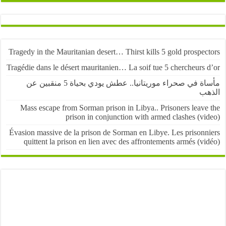
Tragedy in the Mauritanian desert… Thirst kills 5 gold prospe
Tragédie dans le désert mauritanien… La soif tue 5 chercheurs
مأساة في صحراء موريتانيا.. عطش يودي بحياة 5 منقبين عن
ب
Mass escape from Sorman prison in Libya.. Prisoners leave
prison in conjunction with armed clashes (v
Évasion massive de la prison de Sorman en Libye. Les prisonn
quittent la prison en lien avec des affrontements armés (v