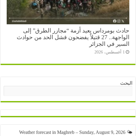
دث بومرداس يعيد أزمة “مجازر الطرق” إلى
الواجهة.. 27 قتيلاً يفضحون فشل الحد من حوادث
سير في الجزائر
أغسطس، 2026
ث
البحث