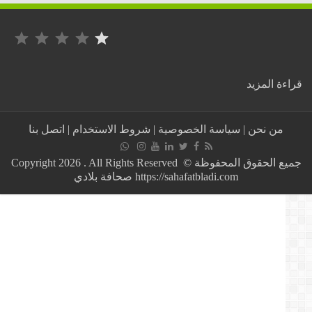
التصنيف: 1 من أصل 5.
:
ة المزيد
فيديو:
رئيس
المجلس
من نحن
|
سياسة الخصوصية
|
شروط الاستخدام
|
اتصل بنا
الشعبي
لبلدية
زدين
جميع الحقوق المحفوظة © Copyright 2026 . All Rights Reserved
يصرخ
https://sahafatbladi.com صحافة بلادي
في
وجه
المواطنين