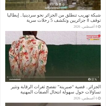
كة تهريب تنطلق من الجزائر نحو سردينيا.. إيطاليا
ريين وتكشف 5 رحلات سرية
أغسطس، 2026
جزائر.. قضية “صبرينة” تفضح ثغرات الرقابة وتثير
اؤلات حول سهولة انتحال الصفات المهنية
أغسطس، 2026