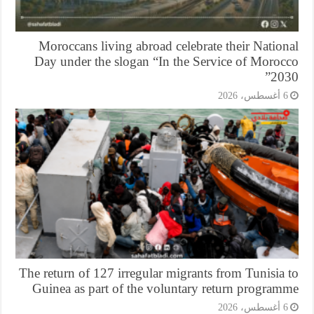
Moroccans living abroad celebrate their Natio
Day under the slogan “In the Service of Moroc
203
أغسطس، 2026
The return of 127 irregular migrants from Tunisia
Guinea as part of the voluntary return program
أغسطس، 2026