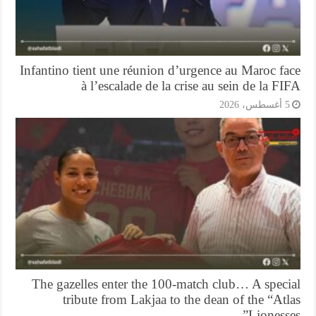
Infantino tient une réunion d’urgence au Maroc f
à l’escalade de la crise au sein de la F
أغسطس، 2026
The gazelles enter the 100-match club… A speci
tribute from Lakjaa to the dean of the “At
Lioness