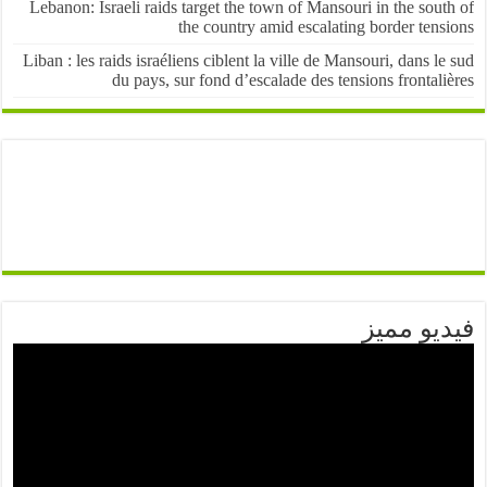
Lebanon: Israeli raids target the town of Mansouri in the sou
the country amid escalating border ten
Liban : les raids israéliens ciblent la ville de Mansouri, dans l
du pays, sur fond d’escalade des tensions frontal
يو مميز