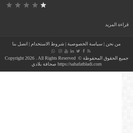
التصنيف: 1 من أصل 5.
:
ة المزيد
مثير:
مسيرة
تضامنية
من نحن
|
سياسة الخصوصية
|
شروط الاستخدام
|
اتصل بنا
ببجاية
الجزائرية
مع
جميع الحقوق المحفوظة © Copyright 2026 . All Rights Reserved
ابن
https://sahafatbladi.com صحافة بلادي
فرنسا
ربراب!