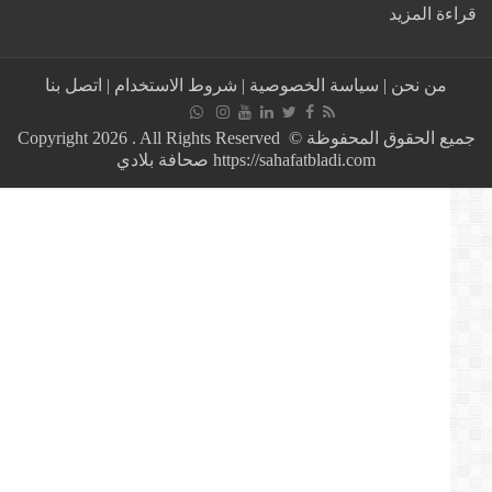
:
ة المزيد
وجدة
المغربية
تصنع
من نحن
|
سياسة الخصوصية
|
شروط الاستخدام
|
اتصل بنا
الحدث
في
احتفالية
جميع الحقوق المحفوظة © Copyright 2026 . All Rights Reserved
فاتح
https://sahafatbladi.com صحافة بلادي
ماي
بمسيرة
ضخمة