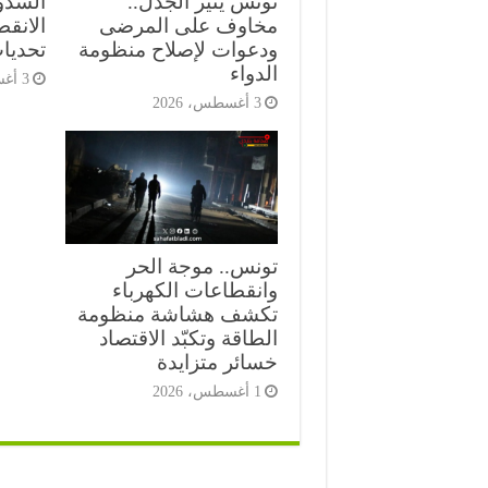
تونس يثير الجدل..
السدود
مخاوف على المرضى
الانق
ودعوات لإصلاح منظومة
تحديات
الدواء
3 أغسطس، 2026
3 أغسطس، 2026
تونس.. موجة الحر
وانقطاعات الكهرباء
تكشف هشاشة منظومة
الطاقة وتكبّد الاقتصاد
خسائر متزايدة
1 أغسطس، 2026