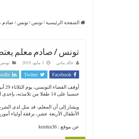
الصفحة الرئيسية
/
تونس
/
تونس / صادم م
تونس / صادم معلم يعتص
خالد بناني
1 مايو، 2019
تونس
kedIn
Twitter
Facebook
أوقف 
جنسيا على 14 طفلا من تلامذته، بإحدى المدارس الابتدائية بمحافظة.
ويشار إلى أن المعلم، قد مثل لدى الشرطة
الأطفال الأربعة عشر، برفقة أولياء أمور
عن موقع : kenitra36