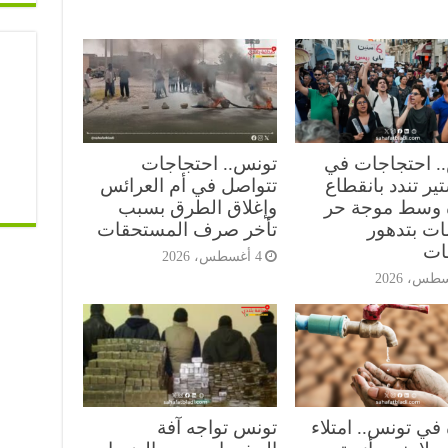
. احتجاجات في
تونس.. احتجاجات
ير تندد بانقطاع
تتواصل في أم العرائس
ه وسط موجة حر
وإغلاق الطرق بسبب
ات بتدهور
تأخر صرف المستحقات
ات
4 أغسطس، 2026
 في تونس.. امتلاء
تونس تواجه آفة