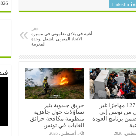
2026
LinkedIn
التالى
أغنية في بلادي ضلموني في مسيرة
الاتحاد المغربي للشغل بوجدة
المغربية
فيد
عودة 127 مهاجرًا غير
حريق جندوبة يثير
 من تونس إلى
تساؤلات حول جاهزية
ضمن برنامج العودة
منظومة مكافحة حرائق
ية
الغابات في تونس
5 أغسطس، 2026