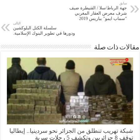
سابق
جهة الرباط/سلا / القنيطرة ضيف
شرف معرض العقار المغربي
“سماب ايمو” بباريس 2019
التالى
سلسلة الكتل البلوكشين
ودورها في تطوير البنوك الإسلامية.
ات ذات صلة
كة تهريب تنطلق من الجزائر نحو سردينيا.. إيطاليا
ريين وتكشف 5 رحلات سرية