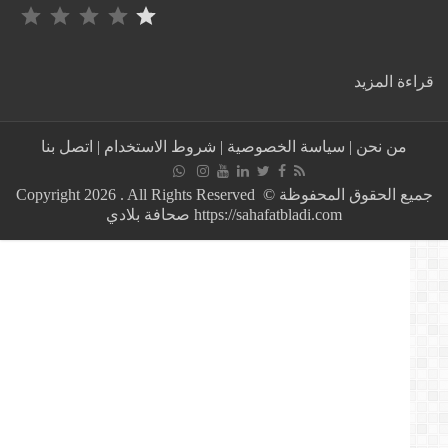
التصنيف: 1 من أصل 5.
:
ة المزيد
شــاهد
كــيــف
أغـضـب
من نحن
|
سياسة الخصوصية
|
شروط الاستخدام
|
اتصل بنا
جمـيـعـي
الــجــزائريـيــن
بـهـذا
جميع الحقوق المحفوظة © Copyright 2026 . All Rights Reserved
الـتـصريــح
https://sahafatbladi.com صحافة بلادي
الصّــادم