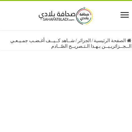
فحة الرئيسية
/
الجزائر
/
شــاهد كــيــف أغـضـب جمـيـعـي
زائريـيــن بـهـذا الـتـصريــح الصّــادم