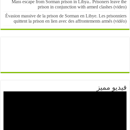
Mass escape from Sorman prison in Libya.. Prisoners leave
prison in conjunction with armed clashes (v
Évasion massive de la prison de Sorman en Libye. Les prisonn
quittent la prison en lien avec des affrontements armés (v
يو مميز