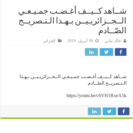
ـاهد كــيــف أغـضـب جمـيـعـي
ــجــزائريـيــن بـهـذا الـتـصريــح
صّــادم
خالد بناني
30 أبريل، 2019
الجزائر
اهد كــيــف أغـضـب جمـيـعـي الــجــزائريـيــن بـهـذا
تـصريــح الصّــادم
https://youtu.be/c6VH1Rxe