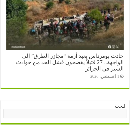
دث بومرداس يعيد أزمة “مجازر الطرق” إلى
الواجهة.. 27 قتيلاً يفضحون فشل الحد من حوادث
سير في الجزائر
أغسطس، 2026
ث
البحث