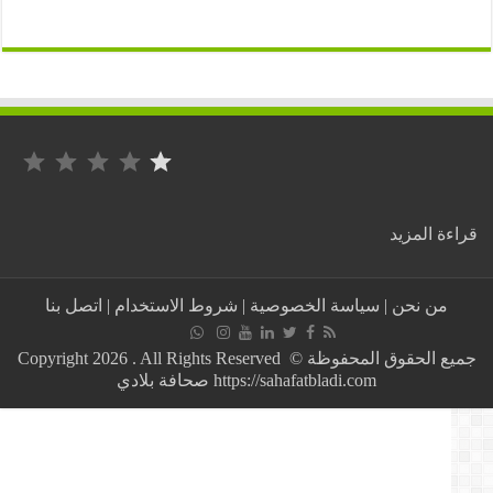
التصنيف: 1 من أصل 5.
:
ة المزيد
أساتذة
جامعة
باب
من نحن
|
سياسة الخصوصية
|
شروط الاستخدام
|
اتصل بنا
الزوار
الجزائرية
يضربون
جميع الحقوق المحفوظة © Copyright 2026 . All Rights Reserved
عن
https://sahafatbladi.com صحافة بلادي
العمل
دعما
للحراك
الشعبي